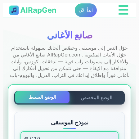
☰
AIRapGen
ابدأ الآن
صانع الأغاني
حوّل النص إلى موسيقى وخصّص ألحانك بسهولة باستخدام
صانع الأغاني من AIRapGen.com. حوّل الأبيات المكتوبة
والأفكار إلى مسودات راب قوية — تدفقات، كورَس، وآيات
متوافقة مع الإيقاع — حتى تتمكن من تحويل أفكارك إلى
أغاني فوراً وإطلاق إبداعك في التراپ، الدريل، والبووم-باب.
الوضع البسيط
الوضع المخصص
نموذج الموسيقى
🟣 V 1.0