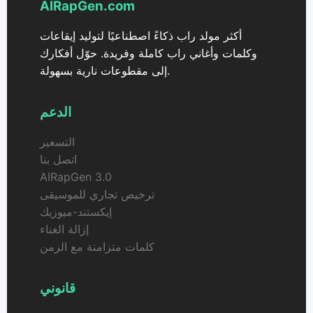
AIRapGen.com
أكثر مولد راب ذكاءً اصطناعيًا لتوليد إيقاعات
وكلمات وأغاني راب كاملة وفريدة. حوّل أفكارك
إلى مقطوعات نارية بسهولة.
الدعم
التسعير
اتصل بنا
AIRapGen 3.0
ترخيص تجاري للموسيقى
إيكستند-ميوزيك
إزالة الغناء
كلمات متزامنة مع الزمن
قانوني