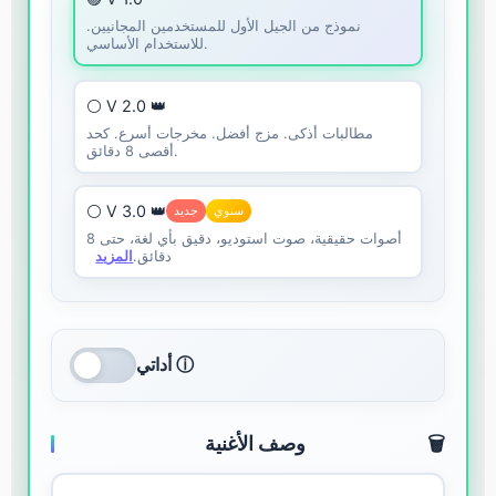
نموذج من الجيل الأول للمستخدمين المجانيين.
للاستخدام الأساسي.
⚪ V 2.0 👑
مطالبات أذكى. مزج أفضل. مخرجات أسرع. كحد
أقصى 8 دقائق.
⚪ V 3.0 👑
سنوي
جديد
أصوات حقيقية، صوت استوديو، دقيق بأي لغة، حتى 8
دقائق.
المزيد
أداتي ⓘ
🗑️
وصف الأغنية