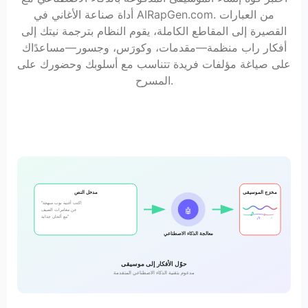
أداة صناعة الأغاني في AIRapGen.com. من العبارات
القصيرة إلى المقاطع الكاملة، يقوم النظام بترجمة نيتك إلى
أفكار راب منظمة—مقدمات، وكورَس، وجسور—مساعدًاك
على صياغة مؤلفات فريدة تتناسب مع أسلوبك وحضورك على
المسرح.
مخرَج الموسيقى
مدخل النص
"اكتب أغنية بوب مبهجة
🤖
عن مغامرات الصيف
🎵
♪
مع ألحان جذابة"
🎶
♫
معالجة الذكاء الاصطناعي
حوّل الأفكار إلى موسيقى
مدعوم بتقنية الذكاء الاصطناعي المتقدمة