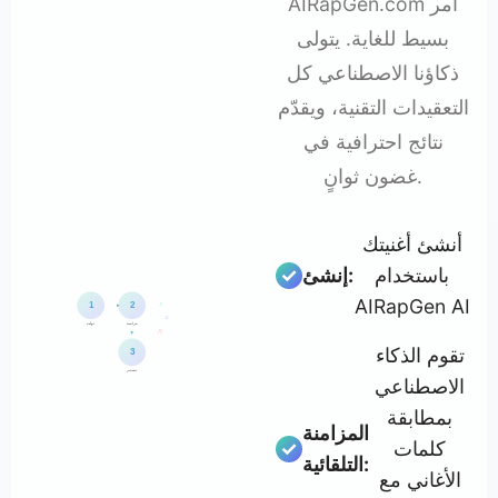
AIRapGen.com أمر
بسيط للغاية. يتولى
ذكاؤنا الاصطناعي كل
التعقيدات التقنية، ويقدّم
نتائج احترافية في
غضون ثوانٍ.
أنشئ أغنيتك
باستخدام
إنشئ:
AIRapGen AI
♪
1
2
♫
مزامنة
توليد
♬
تقوم الذكاء
3
تصدير
الاصطناعي
بمطابقة
المزامنة
كلمات
التلقائية:
الأغاني مع