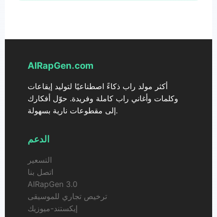
AIRapGen.com
أكثر مولد راب ذكاءً اصطناعيًا لتوليد إيقاعات
وكلمات وأغاني راب كاملة وفريدة. حوّل أفكارك
إلى مقطوعات نارية بسهولة.
الدعم
التسعير
اتصل بنا
AIRapGen 3.0
ترخيص تجاري للموسيقى
إيكستند-ميوزيك