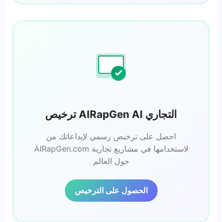
ترخيص AIRapGen AI التجاري
احصل على ترخيص رسمي لإبداعاتك من
AIRapGen.com لاستخدامها في مشاريع تجارية
حول العالم
الحصول على الترخيص