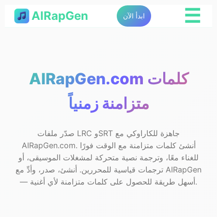
☰
AIRapGen
ابدأ الآن
AIRapGen.com كلمات
متزامنة زمنياً
صدّر ملفات LRC وSRT جاهزة للكاراوكي مع
AIRapGen.com. أنشئ كلمات متزامنة مع الوقت فورًا
للغناء معًا، وترجمة نصية متحركة لمشغلات الموسيقى، أو
ترجمات قياسية للمحررين. أنشئ، صدر، وأدِّ مع AIRapGen
— أسهل طريقة للحصول على كلمات متزامنة لأي أغنية.