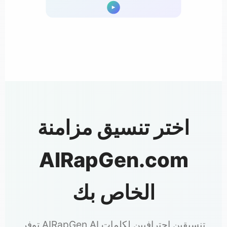
اختر تنسيق مزامنة
AIRapGen.com
الخاص بك
توفر AIRapGen AI تنسيقين احترافيين لكلمات