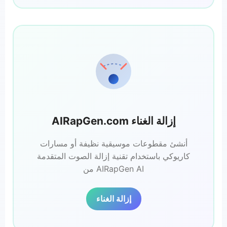
AIRapGen.com إزالة الغناء
أنشئ مقطوعات موسيقية نظيفة أو مسارات
كاريوكي باستخدام تقنية إزالة الصوت المتقدمة
من AIRapGen AI
إزالة الغناء