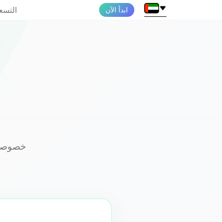
التسع
ابدأ الآن
خصوصيتك