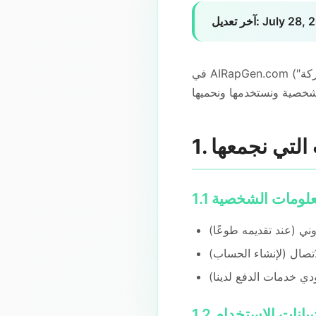
July 28, 
آخر تعديل:
في AIRapGen.com (″نحن″، ″نا″، أو ″الشركة″)، إحدى أولوياتنا الرئيسية هي حماية خصوصيتك. توضح سياسة الخصوصية
ت التي نجمعها
وني (عند تقديمه طوعًا)
تصال (لإنشاء الحساب)
دي خدمات الدفع لدينا)
الاستخدام: