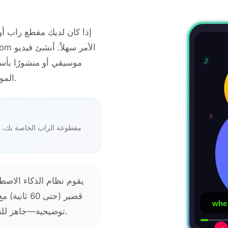
إذا كان لديك مقطع راب أو
♪
موسيقي أو منشورًا بأس
المولد للفيديو الموسيقي بالذكاء الاصطناعي.
♪
مقطوعة الراب الخاصة بك، عز
يقوم نظام الذكاء الاصط
قصير (حتى 0
when
توضيحية—جاهز للنشر على منصات التواصل الاجتماعي.