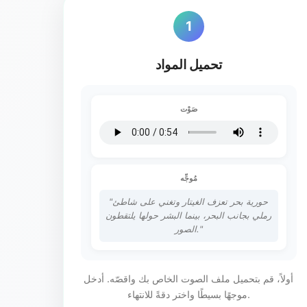
1
تحميل المواد
صَوْت
مُوجِّه
"حورية بحر تعزف الغيتار وتغني على شاطئ
رملي بجانب البحر، بينما البشر حولها يلتقطون
الصور."
أولاً، قم بتحميل ملف الصوت الخاص بك واقصّه. أدخل
موجهًا بسيطًا واختر دقةً للانتهاء.