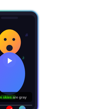
♫
♪
 skies
are gray