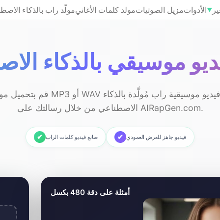
ير
الأدوات
مزيل الصوتيات
مولد كلمات الأغاني
مولّد راب بالذكاء الاصط
▼
ديو موسيقي بالذكاء الا
قم بتحميل موسيقى بصيغتي MP3 أو WAV وإنشا
الاصطناعي من خلال رسالتك على AIRapGen.com.
✔
✔
فيديو جاهز للعرض العمودي
صانع فيديو كلمات الراب
مو
أمثلة على دقة 480 بكسل