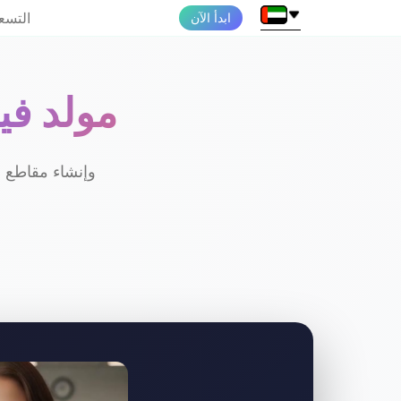
التسع
ابدأ الآن
مولد في