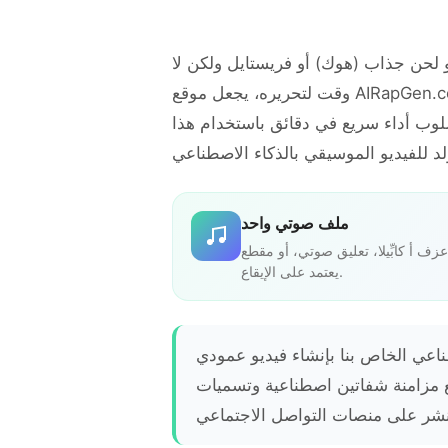
 لحن جذاب (هوك) أو فريستايل ولكن لا
وقت لتحريره، يجعل موقع AIRapGen.com الأمر سهلاً. أنشئ فيديو
لوب أداء سريع في دقائق باستخدام هذا
ملف صوتي واحد
ف أ كابِّيلا، تعليق صوتي، أو مقطع
يعتمد على الإيقاع.
ناعي الخاص بنا بإنشاء فيديو عمودي
6 ثانية) مع مزامنة شفاتين اصطناعية وتسميات