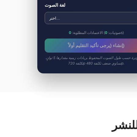
لغة الصوت
s)
(صوتيات:
0
الاعتمادات المطلوبة:
0
إنشاء (يرجى تأكيد التقليم أولاً)
يتم الفوترة حسب طول الصوت المحفوظ بزيادات زمنية مقدارها 5 ثوانٍ.
تكلفة 720p تساوي ضعف تكلفة 480p.
لنشر