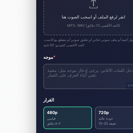
انقر لرفع الملف أو اسحب الصوت هنا
MP3، WAV (الحد الأقصى 10 دقائق)
يل أغنية أو ملف صوتي غنائي أو تعليق صوتي أو مقطع بودكاست.
الحد الأقصى للفيديو: 60 ثانية.
*
موجه
0
/
القرار
480p
720p
جودة عالية
قياسي
10–20 دقيقة
٣–٥ دقائق