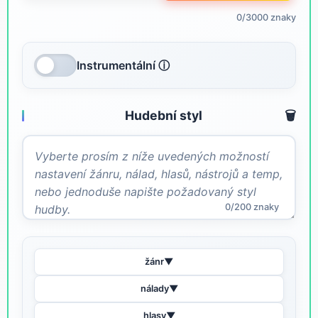
0/3000 znaky
Instrumentální ⓘ
Hudební styl
🗑️
0/200 znaky
žánr
▼
nálady
▼
hlasy
▼