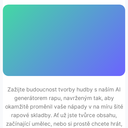
♫
♩
LOFI
BEATS
♪
Zažijte budoucnost tvorby hudby s naším AI
generátorem rapu, navrženým tak, aby
okamžitě proměnil vaše nápady v na míru šité
♬
rapové skladby. Ať už jste tvůrce obsahu,
začínající umělec, nebo si prostě chcete hrát,