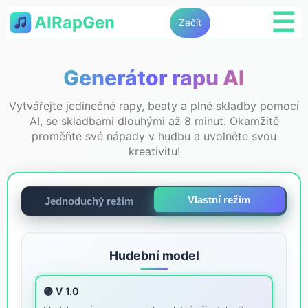
☰
AIRapGen
Začít
Generátor rapu AI
Vytvářejte jedinečné rapy, beaty a plné skladby pomocí
AI, se skladbami dlouhými až 8 minut. Okamžitě
proměňte své nápady v hudbu a uvolněte svou
kreativitu!
Vlastní režim
Jednoduchý režim
Hudební model
🟣 V 1.0