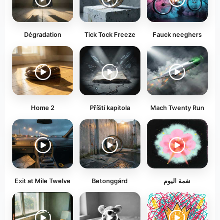
Dégradation
Tick Tock Freeze
Fauck neeghers
Home 2
Příští kapitola
Mach Twenty Run
Exit at Mile Twelve
Betonggård
نغمة اليوم