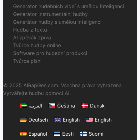
Generátor hudebních videí s umělou inteligencí
Generátor instrumentální hudby
Generátor hudby s umělou inteligencí
Hudba z textu
AI zpěvák zpívá
Tvůrce hudby online
Software pro hudební produkci
Tvůrce písní
© 2025 AIRapGen.com. Všechna práva vyhrazena.
Vytvářejte hudbu pomocí AI.
العربية
Čeština
Dansk
Deutsch
English
English
Español
Eesti
Suomi