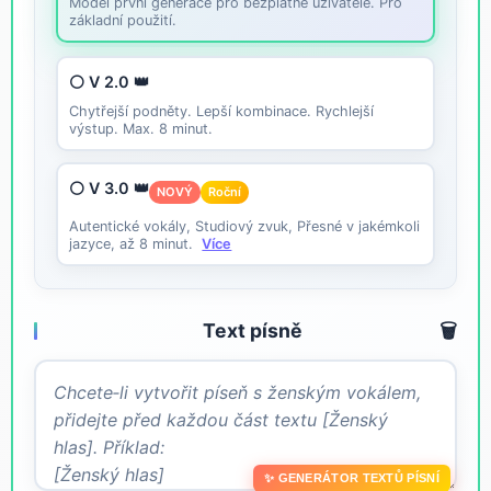
Model první generace pro bezplatné uživatele. Pro
základní použití.
⚪ V 2.0 👑
Chytřejší podněty. Lepší kombinace. Rychlejší
výstup. Max. 8 minut.
⚪ V 3.0 👑
NOVÝ
Roční
Autentické vokály, Studiový zvuk, Přesné v jakémkoli
jazyce, až 8 minut.
Více
Text písně
🗑️
✨ GENERÁTOR TEXTŮ PÍSNÍ