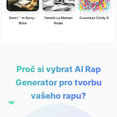
Dom I＇m Sorry -
Yaneth La Maman
Countess Cindy G
Brice
Koala
Proč si vybrat AI Rap
Generator pro tvorbu
vašeho rapu?