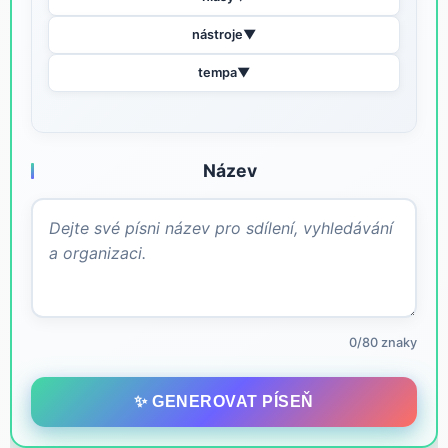
nástroje
▼
tempa
▼
Název
0/80 znaky
✨ GENEROVAT PÍSEŇ