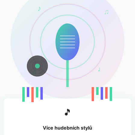
♪
♫
♩
♬
🎵
Více hudebních stylů