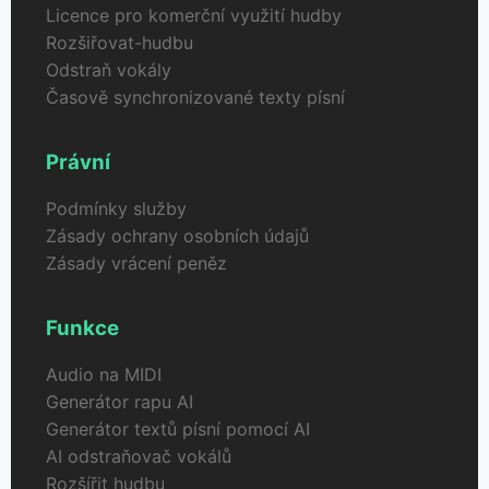
Licence pro komerční využití hudby
Rozšiřovat-hudbu
Odstraň vokály
Časově synchronizované texty písní
Právní
Podmínky služby
Zásady ochrany osobních údajů
Zásady vrácení peněz
Funkce
Audio na MIDI
Generátor rapu AI
Generátor textů písní pomocí AI
AI odstraňovač vokálů
Rozšířit hudbu