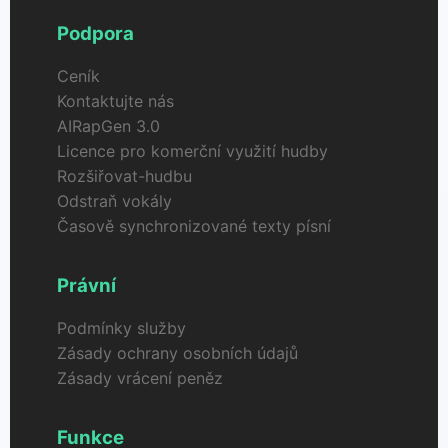
pomocí AI.
Podpora
Ceník
Kontaktujte nás
AIRapGen 3.0
Licence pro komerční využití hudby
Rozšiřovat-hudbu
Odstraň vokály
Časově synchronizované texty písní
Právní
Podmínky služby
Zásady ochrany osobních údajů
Zásady vrácení peněz
Funkce