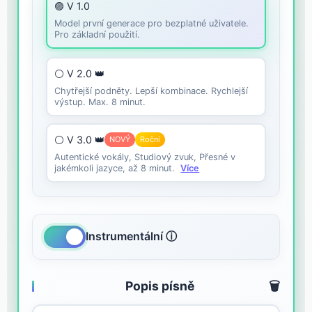
🟣 V 1.0
Model první generace pro bezplatné uživatele.
Pro základní použití.
⚪ V 2.0 👑
Chytřejší podněty. Lepší kombinace. Rychlejší
výstup. Max. 8 minut.
⚪ V 3.0 👑
NOVÝ
Roční
Autentické vokály, Studiový zvuk, Přesné v
jakémkoli jazyce, až 8 minut.
Více
Instrumentální ⓘ
Popis písně
🗑️