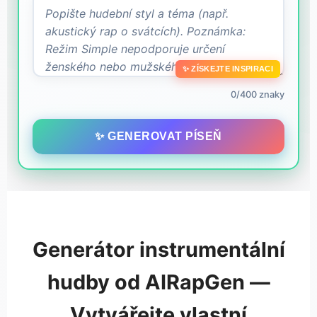
✨ ZÍSKEJTE INSPIRACI
0/400 znaky
✨ GENEROVAT PÍSEŇ
Generátor instrumentální
hudby od AIRapGen —
Vytvářejte vlastní