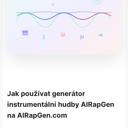
♫
🎹
🥁
🎺
🎸
🎻
Jak používat generátor
instrumentální hudby AIRapGen
na AIRapGen.com