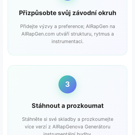
Přizpůsobte svůj závodní okruh
Přidejte výzvy a preference; AIRapGen na
AIRapGen.com utváří strukturu, rytmus a
instrumentaci.
3
Stáhnout a prozkoumat
Stáhněte si své skladby a prozkoumejte
více verzí z AIRapGenova Generátoru
instrumentální hudby.