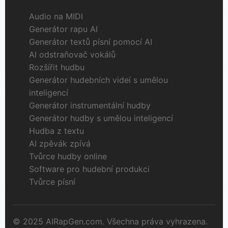
Audio na MIDI
Generátor rapu AI
Generátor textů písní pomocí AI
AI odstraňovač vokálů
Rozšířit hudbu
Generátor hudebních videí s umělou
inteligencí
Generátor instrumentální hudby
Generátor hudby s umělou inteligencí
Hudba z textu
AI zpěvák zpívá
Tvůrce hudby online
Software pro hudební produkci
Tvůrce písní
© 2025 AIRapGen.com. Všechna práva vyhrazena.