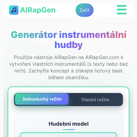
☰
AIRapGen
Začít
Generátor instrumentální
hudby
Použijte nástroje AIRapGen na AIRapGen.com k
vytvoření vlastních instrumentálů (s texty nebo bez
nich). Zachyťte koncept a získejte hotový beat
během okamžiku.
Jednoduchý režim
Vlastní režim
Hudební model