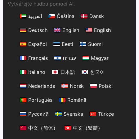
Vytvářejte hudbu pomocí AI.
العربية
Čeština
Dansk
Deutsch
English
English
Español
Eesti
Suomi
Français
עברית
Magyar
Italiano
日本語
한국어
Nederlands
Norsk
Polski
Português
Română
Русский
Svenska
Türkçe
中文（简体）
中文（繁體）