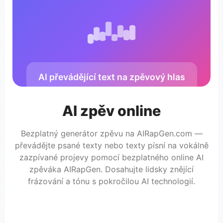
AI převádějící text na zpěvový hlas
AI zpěv online
Bezplatný generátor zpěvu na AIRapGen.com —
převádějte psané texty nebo texty písní na vokálně
zazpívané projevy pomocí bezplatného online AI
zpěváka AIRapGen. Dosahujte lidsky znějící
frázování a tónu s pokročilou AI technologií.