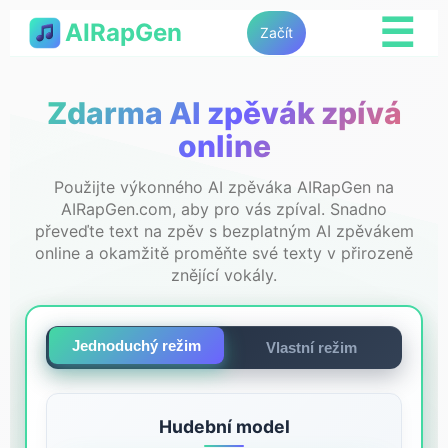
☰
AIRapGen
Začít
Zdarma AI zpěvák zpívá
online
Použijte výkonného AI zpěváka AIRapGen na
AIRapGen.com, aby pro vás zpíval. Snadno
převeďte text na zpěv s bezplatným AI zpěvákem
online a okamžitě proměňte své texty v přirozeně
znějící vokály.
Jednoduchý režim
Vlastní režim
Hudební model