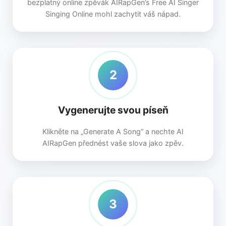
bezplatný online zpěvák AIRapGen’s Free AI Singer
Singing Online mohl zachytit váš nápad.
2
Vygenerujte svou píseň
Klikněte na „Generate A Song“ a nechte AI
AIRapGen přednést vaše slova jako zpěv.
3