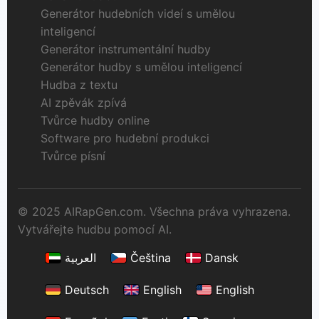
Generátor hudebních videí s umělou
inteligencí
Generátor instrumentální hudby
Generátor hudby s umělou inteligencí
Hudba z textu
AI zpěvák zpívá
Tvůrce hudby online
Software pro hudební produkci
Tvůrce písní
© 2025 AIRapGen.com. Všechna práva vyhrazena.
Vytvářejte hudbu pomocí AI.
العربية
Čeština
Dansk
Deutsch
English
English