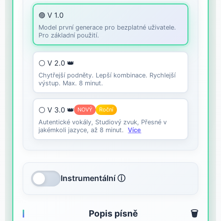
🟣 V 1.0
Model první generace pro bezplatné uživatele.
Pro základní použití.
⚪ V 2.0 👑
Chytřejší podněty. Lepší kombinace. Rychlejší
výstup. Max. 8 minut.
⚪ V 3.0 👑
NOVÝ
Roční
Autentické vokály, Studiový zvuk, Přesné v
jakémkoli jazyce, až 8 minut.
Více
Instrumentální ⓘ
Popis písně
🗑️