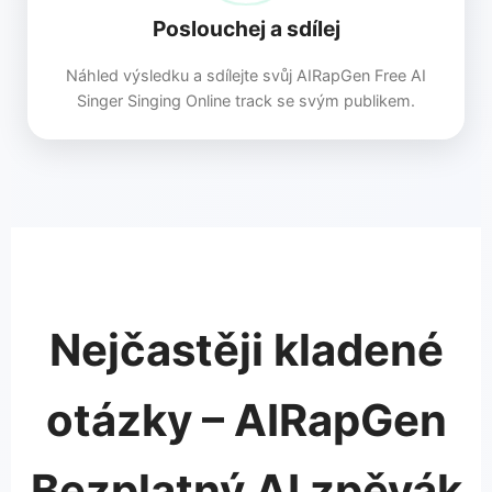
Poslouchej a sdílej
Náhled výsledku a sdílejte svůj AIRapGen Free AI
Singer Singing Online track se svým publikem.
Nejčastěji kladené
otázky – AIRapGen
Bezplatný AI zpěvák