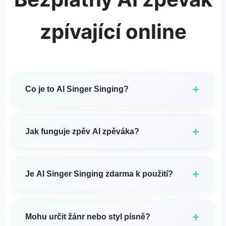
zpívající online
+
Co je to AI Singer Singing?
AI Singer Singing je špičková technologie syntézy
hlasu, která umožňuje uživatelům vytvářet zpěvem
+
Jak funguje zpěv AI zpěváka?
generované hlasy AI. Umožňuje vám přeměnit
textové texty písní na přirozeně znějící zpěvové
AI Singer Singing používá pokročilé modely
výkony pomocí umělé inteligence.
strojového učení vytrénované na skutečných
+
Je AI Singer Singing zdarma k použití?
zpěvech. Systém analyzuje text písňových textů,
hudební noty a vokální charakteristiky, aby
AI Singer Singing nabízí jak bezplatné, tak prémiové
generoval přirozeně znějící zpěvné výkony.
možnosti: Bezplatná úroveň: Základní funkce s
+
Mohu určit žánr nebo styl písně?
Zpracovává prvky jako výška tónu, načasování,
omezenými možnostmi hlasů a dobou generování.