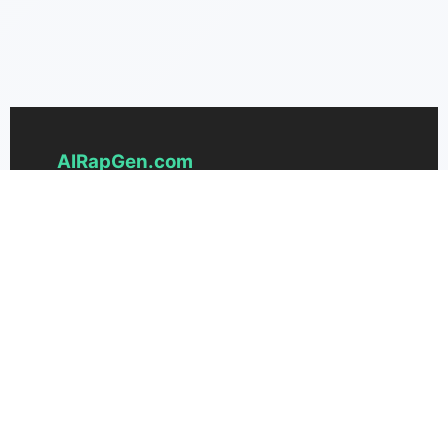
AIRapGen.com
El generador de rap con IA más avanzado
para crear ritmos, letras y canciones de rap
completas únicas. Transforma tus ideas en
temas incendiarios sin esfuerzo.
Soporte
Precios
Contáctanos
AIRapGen 3.0