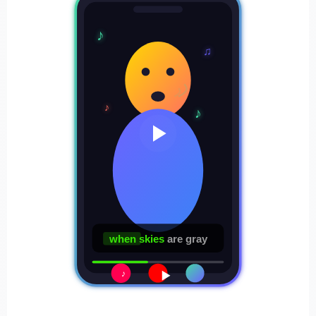
♪
♫
♪
♪
when skies
are gray
♪