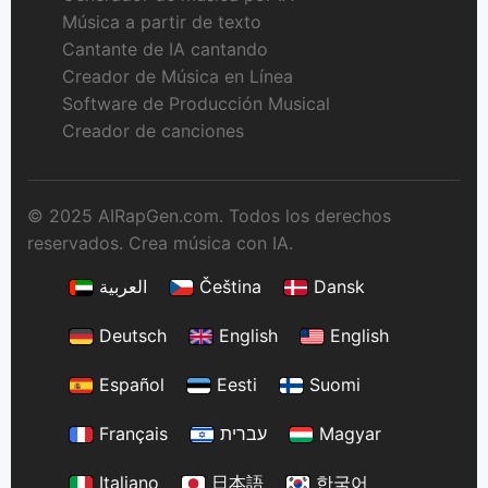
Música a partir de texto
Cantante de IA cantando
Creador de Música en Línea
Software de Producción Musical
Creador de canciones
© 2025 AIRapGen.com. Todos los derechos
reservados. Crea música con IA.
العربية
Čeština
Dansk
Deutsch
English
English
Español
Eesti
Suomi
Français
עברית
Magyar
Italiano
日本語
한국어