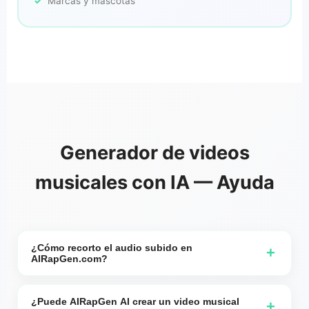
Marcas y mascotas
Generador de videos
musicales con IA — Ayuda
¿Cómo recorto el audio subido en
+
AIRapGen.com?
Cuando creas un video usando música generada por
AIRapGen.com o tu propio audio subido, necesitas
¿Puede AIRapGen AI crear un video musical
+