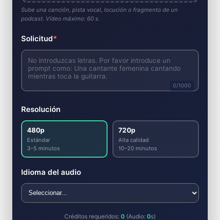
Sube una canción, pista vocal, locución o fragmento de un
podcast. Vídeo máximo: 60 s.
Solicitud
*
0
/1000
Resolución
480p
720p
Estándar
Alta calidad
3–5 minutos
10–20 minutos
Idioma del audio
Créditos requeridos:
0
(Audio:
0
s)