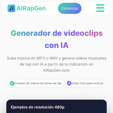
☰
AIRapGen
Comenzar
Generador de videoclips
con IA
Sube música en MP3 o WAV y genera videos musicales
de rap con IA a partir de tu indicación en
AIRapGen.com.
✔
✔
Creador de videos de letras de rap
Video listo para vertical
Generador de videos musicales con
Ejemplos de resolución 480p