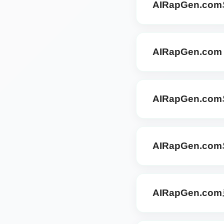
AIRapGen.c
가입자 전용입니다. HQ 
고품질의 보컬 분리를 제
AIRapGen.com의 
본적인 보컬 제거기와 달리
AIRapGen.c
스타일에 대해 높은 품질
AIRapGen.com로 
하려면 클릭하세요. 약 3
AIRapGen.c
으며 이는 노래방, 커버
네, AI 보컬 제거기는
AIRapGen.com에
AIRapGen.c
레이드해야 합니다. 고품질
해제하세요.
물론입니다. AIRapGe
어디서나 트랙을 다운로드
AIRapGen.c
대부분의 파일은 3분 이