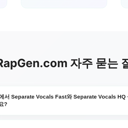
RapGen.com 자주 묻는
서 Separate Vocals Fast와 Separate Vocals HQ 
요?
 Separate Vocals Fast와 Separate Vocals HQ · Slow
als Fast는 모든 사용자가 이용할 수 있는 반면 Separate Vocals