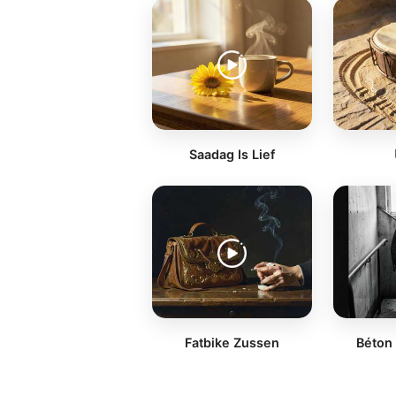
Saadag Is Lief
Fatbike Zussen
Béton 