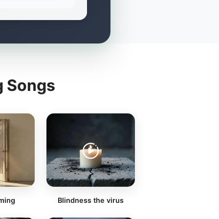
g Songs
oming
Blindness the virus