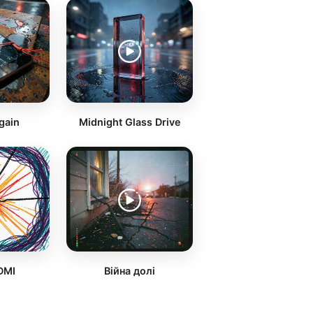
gain
Midnight Glass Drive
DMI
Війна долі