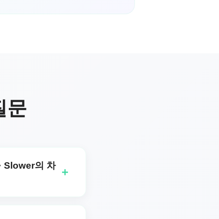
 질문
· Slower의 차
+
er 모두 작업당 1크레딧을 사용
 HQ · Slower는 프리미엄