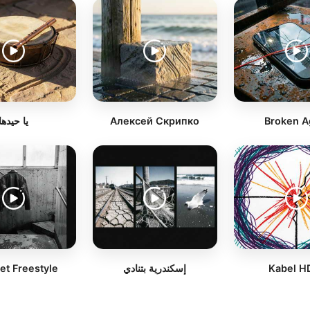
يا حيدها
Алексей Скрипко
Broken A
et Freestyle
إسكندرية بتنادي
Kabel H