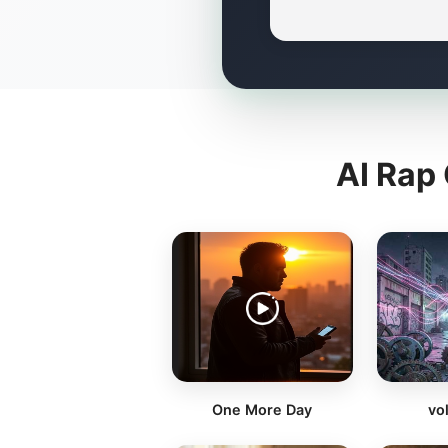
AI Rap
One More Day
vo