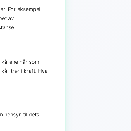
eter. For eksempel,
øpet av
stanse.
vilkårene når som
lkår trer i kraft. Hva
n hensyn til dets