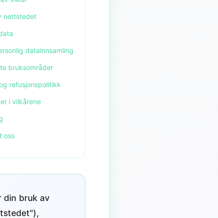
v nettstedet
data
ersonlig datainnsamling
dte bruksområder
og refusjonspolitikk
er i vilkårene
g
t oss
 din bruk av
tstedet"),