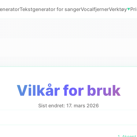
enerator
Tekstgenerator for sanger
Vocalfjerner
Verktøy
Pr
▼
Vilkår for bruk
Sist endret: 17. mars 2026
1. Aksept 