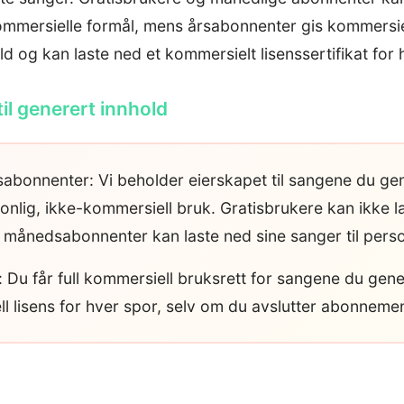
kommersielle formål, mens årsabonnenter gis kommersie
ld og kan laste ned et kommersielt lisenssertifikat for h
til generert innhold
abonnenter: Vi beholder eierskapet til sangene du ge
onlig, ikke-kommersiell bruk. Gratisbrukere kan ikke l
 månedsabonnenter kan laste ned sine sanger til perso
 Du får full kommersiell bruksrett for sangene du gene
 lisens for hver spor, selv om du avslutter abonnement