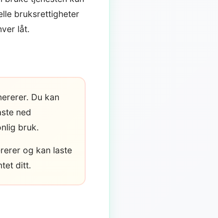
lle bruksrettigheter
ver låt.
nererer. Du kan
aste ned
nlig bruk.
rerer og kan laste
et ditt.