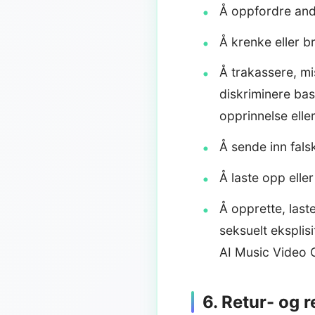
Å oppfordre andre
Å krenke eller br
Å trakassere, m
diskriminere base
opprinnelse ell
Å sende inn falsk
Å laste opp elle
Å opprette, last
seksuelt eksplis
AI Music Video G
6. Retur- og r