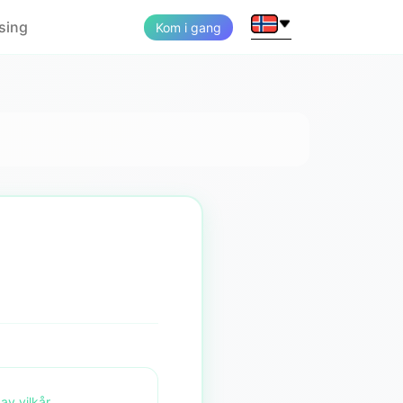
ising
Kom i gang
av vilkår