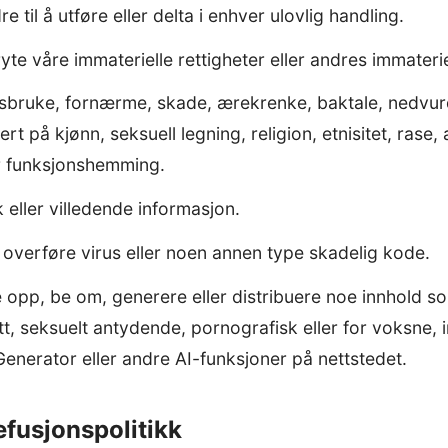
 til å utføre eller delta i enhver ulovlig handling.
yte våre immaterielle rettigheter eller andres immaterie
isbruke, fornærme, skade, ærekrenke, baktale, nedvur
rt på kjønn, seksuell legning, religion, etnisitet, rase, 
er funksjonshemming.
 eller villedende informasjon.
r overføre virus eller noen annen type skadelig kode.
e opp, be om, generere eller distribuere noe innhold 
itt, seksuelt antydende, pornografisk eller for voksne,
enerator eller andre AI-funksjoner på nettstedet.
efusjonspolitikk