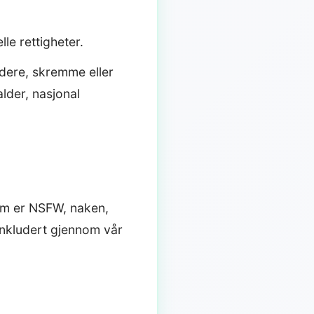
lle rettigheter.
dere, skremme eller
alder, nasjonal
som er NSFW, naken,
 inkludert gjennom vår