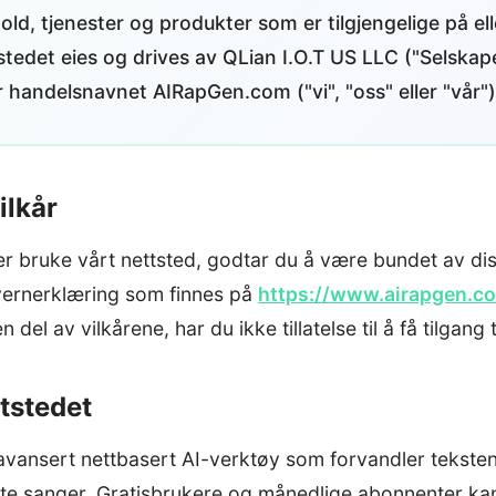
hold, tjenester og produkter som er tilgjengelige på e
stedet eies og drives av QLian I.O.T US LLC ("Selskap
 handelsnavnet AIRapGen.com ("vi", "oss" eller "vår")
ilkår
eller bruke vårt nettsted, godtar du å være bundet av di
vernerklæring som finnes på
https://www.airapgen.co
 del av vilkårene, har du ikke tillatelse til å få tilgang t
ttstedet
vansert nettbasert AI-verktøy som forvandler teksten d
te sanger. Gratisbrukere og månedlige abonnenter kan