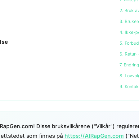
2. Bruk a
3. Bruker
4. Ikke-p
lse
5. Forbu
6. Retur- 
7. Endring
8. Lovval
9. Kontak
RapGen.com! Disse bruksvilkårene ("Vilkår") regulerer
ttstedet som finnes på
https://AIRapGen.com
("Net