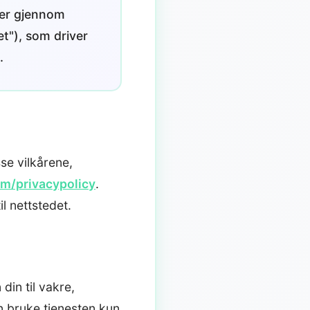
ller gjennom
et"), som driver
.
sse vilkårene,
m/privacypolicy
.
il nettstedet.
in til vakre,
 bruke tjenesten kun