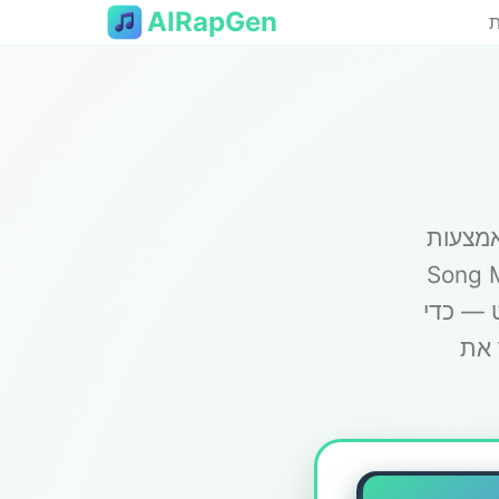
AIRapGen
ת
אמצעות
המירו בתי שיר ורעיונות כתובים
 — כדי
 את