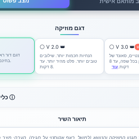
מצב פשוט
 מותאם אישית
דגם מוזיקה
⚪ V 2.0 👑
⚪ V 3.0 👑
ש
דגם דור ר
טיים, סאונד של
הנחיות חכמות יותר. שילובים
בחינם. לשימוש בסיסי.
אולפן, מדויק בכל שפה, עד 8
טובים יותר. פלט מהיר יותר. עד
דקות.
עוד
8 דקות.
כלי נגינה ⓘ
תיאור השיר