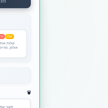
מצב
שנתי
חד
קולות אותנ
🗑️