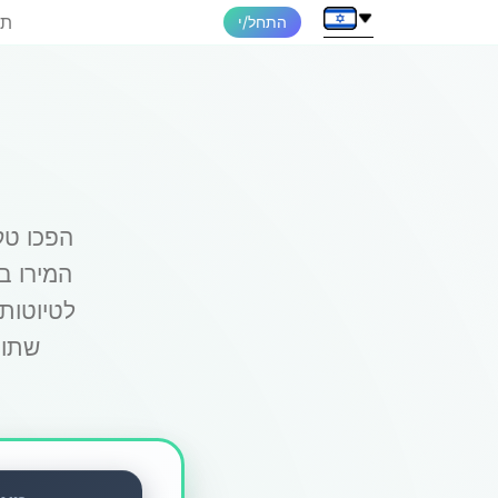
תמ
התחל/י
הפכו טק
לטיוטות
שתוכ