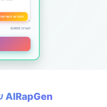
✨ התניעו השראה
0/400 תוֹאֵרוֹת
יצרו שירים בקלות עם Song Maker של AIRapGen