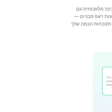
Song Mak של AIRapGen.com.
יונות ראפ מבניים —
 עליז
ת קיץ