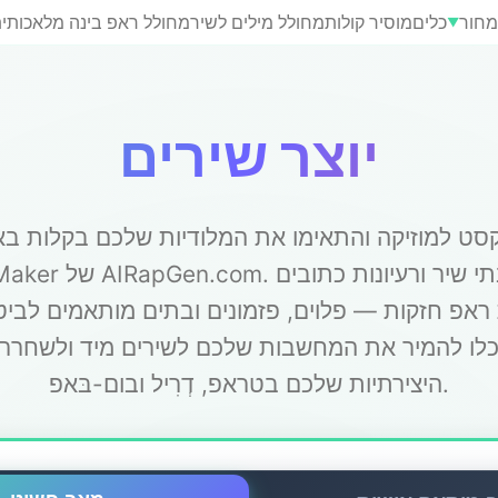
חור
כלים
מוסיר קולות
מחולל מילים לשיר
מחולל ראפ בינה מלאכותי
▼
יוצר שירים
סט למוזיקה והתאימו את המלודיות שלכם בקלות ב
Song Maker של AIRapGen.com. 
 ראפ חזקות — פלוים, פזמונים ובתים מותאמים לביט
לו להמיר את המחשבות שלכם לשירים מיד ולשחרר
היצירתיות שלכם בטראפ, דְרִיל ובום-בּאפ.