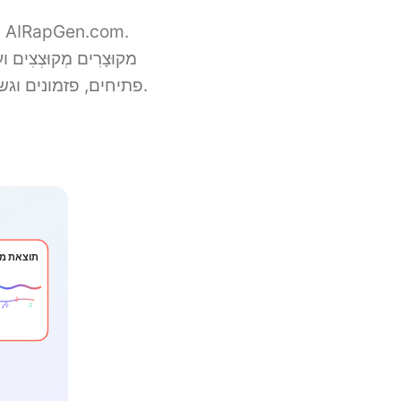
מקוּצָרִים מְקוּצְצ
פתיחים, פזמונים וגשרים — ועוזרת לך לעצב יצירות ייחודיות שמתאימות לסגנון ולנוכחות הבמה שלך.
תוצאת מו
♪
🎶
♫