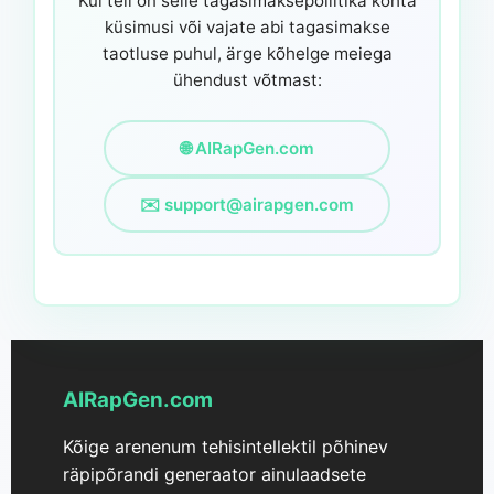
Kui teil on selle tagasimaksepoliitika kohta
küsimusi või vajate abi tagasimakse
taotluse puhul, ärge kõhelge meiega
ühendust võtmast:
🌐 AIRapGen.com
✉️
support@airapgen.com
AIRapGen.com
Kõige arenenum tehisintellektil põhinev
räpipõrandi generaator ainulaadsete