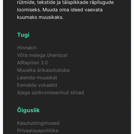
rütmide, tekstide ja täispikkade räpilugude
loomiseks. Muuda oma ideed vaevata
kuumaks muusikaks.
Tugi
Hinnakiri
Võta meiega ühendust
AIRapGen 3.0
Muusika ärikasutusluba
Laienda-muusikat
Eemalda vokaalid
Ajaga sünkroniseeritud sõnad
Õiguslik
Kasutustingimused
Privaatsuspoliitika