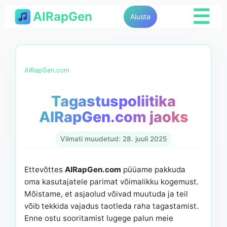
☰
AIRapGen
Alusta
AIRapGen.com
Tagastuspoliitika
AIRapGen.com jaoks
Viimati muudetud: 28. juuli 2025
Ettevõttes
AIRapGen.com
püüame pakkuda
oma kasutajatele parimat võimalikku kogemust.
Mõistame, et asjaolud võivad muutuda ja teil
võib tekkida vajadus taotleda raha tagastamist.
Enne ostu sooritamist lugege palun meie