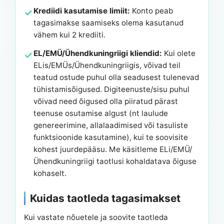
Krediidi kasutamise limiit:
Konto peab
tagasimakse saamiseks olema kasutanud
vähem kui 2 krediiti.
EL/EMÜ/Ühendkuningriigi kliendid:
Kui olete
ELis/EMÜs/Ühendkuningriigis, võivad teil
teatud ostude puhul olla seadusest tulenevad
tühistamisõigused. Digiteenuste/sisu puhul
võivad need õigused olla piiratud pärast
teenuse osutamise algust (nt laulude
genereerimine, allalaadimised või tasuliste
funktsioonide kasutamine), kui te soovisite
kohest juurdepääsu. Me käsitleme ELi/EMÜ/
Ühendkuningriigi taotlusi kohaldatava õiguse
kohaselt.
Kuidas taotleda tagasimakset
Kui vastate nõuetele ja soovite taotleda