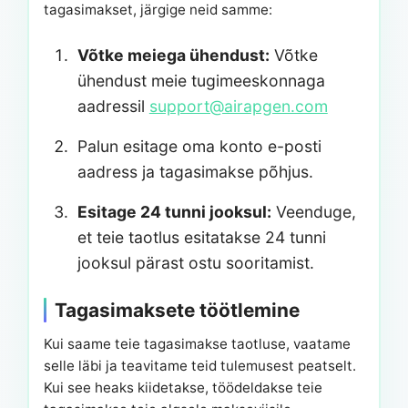
tagasimakset, järgige neid samme:
Võtke meiega ühendust:
Võtke
ühendust meie tugimeeskonnaga
aadressil
support@airapgen.com
Palun esitage oma konto e-posti
aadress ja tagasimakse põhjus.
Esitage 24 tunni jooksul:
Veenduge,
et teie taotlus esitatakse 24 tunni
jooksul pärast ostu sooritamist.
Tagasimaksete töötlemine
Kui saame teie tagasimakse taotluse, vaatame
selle läbi ja teavitame teid tulemusest peatselt.
Kui see heaks kiidetakse, töödeldakse teie