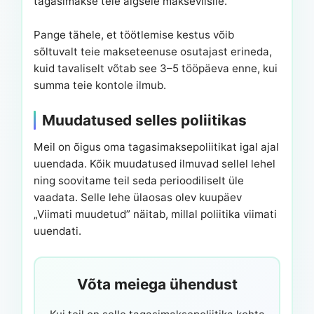
tagasimakse teie algsele makseviisile.
Pange tähele, et töötlemise kestus võib
sõltuvalt teie makseteenuse osutajast erineda,
kuid tavaliselt võtab see 3–5 tööpäeva enne, kui
summa teie kontole ilmub.
Muudatused selles poliitikas
Meil on õigus oma tagasimaksepoliitikat igal ajal
uuendada. Kõik muudatused ilmuvad sellel lehel
ning soovitame teil seda perioodiliselt üle
vaadata. Selle lehe ülaosas olev kuupäev
„Viimati muudetud” näitab, millal poliitika viimati
uuendati.
Võta meiega ühendust