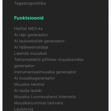
Tagastuspoliitika
Funktsioonid
Helifail MIDI-ks
AI räpi generaator
AI laulutekstide generaator
AI hääleeemaldaja
Laienda muusikat
Tehisintellektil põhinev muusikavideo
generaator
Instrumentaalmuusika generaator
AI muusikageneraator
Muusika tekstist
AI-laulja laulab
Muusika Loomevahend Internetis
Muusikatootmise tarkvara
Laululooja