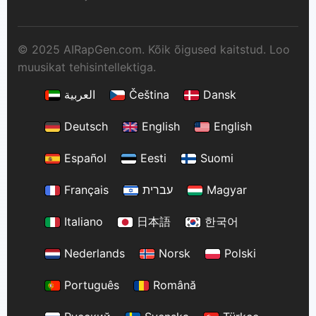
© 2025 AIRapGen.com. Kõik õigused kaitstud. Loo
muusikat tehisintellektiga.
العربية
Čeština
Dansk
Deutsch
English
English
Español
Eesti
Suomi
Français
עברית
Magyar
Italiano
日本語
한국어
Nederlands
Norsk
Polski
Português
Română