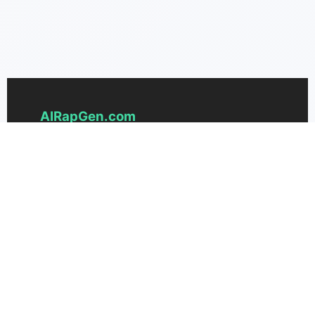
AIRapGen.com
De meest geavanceerde AI-rapgenerator
voor het creëren van unieke beats,
songteksten en volledige rapnummers.
Transformeer je ideeën moeiteloos in vette
tracks.
Ondersteuning
Prijzen
Neem contact met ons op