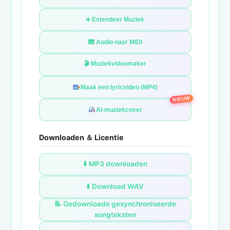
➕ Extendeer Muziek
🎹 Audio naar MIDI
🎬 Muziekvideomaker
Maak een lyricvideo (MP4)
NIEUW
AI-muziekcover
Downloaden ＆ Licentie
⬇️ MP3 downloaden
⬇️ Download WAV
📝 Gedownloade gesynchroniseerde
songteksten