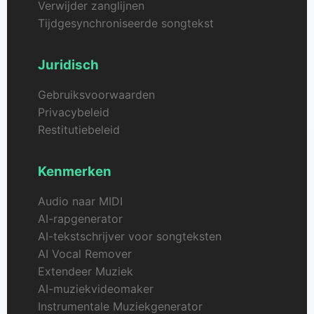
Verwijder zanglijnen
Tijdgesynchroniseerde songtekst
Juridisch
Gebruiksvoorwaarden
Privacybeleid
Restitutiebeleid
Kenmerken
Audio naar MIDI
AI-rapgenerator
AI-tekstschrijver voor songteksten
AI Vocal Remover
Extendeer Muziek
AI-muziekvideomaker
Instrumentale Muziekgenerator