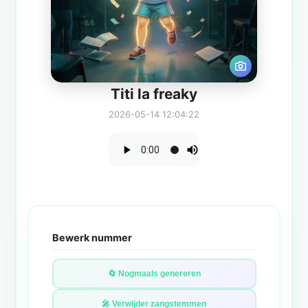
Titi la freaky
2026-05-14 12:04:22
Bewerk nummer
🔄 Nogmaals genereren
🎤 Verwijder zangstemmen