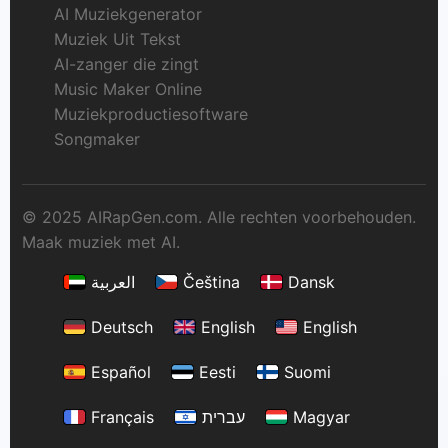
AI Muziekgenerator
Muziek Uit Tekst
AI-zanger die zingt
Music Maker Online
Muziekproductiesoftware
Songmaker
© 2025 AIRapGen.com. Alle rechten voorbehouden.
Maak muziek met AI.
العربية
Čeština
Dansk
Deutsch
English
English
Español
Eesti
Suomi
Français
עברית
Magyar