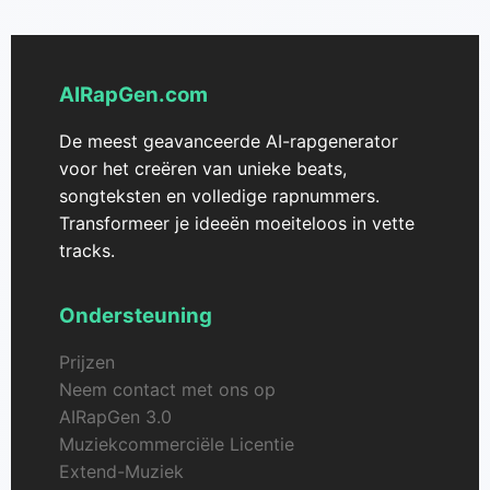
AIRapGen.com
De meest geavanceerde AI-rapgenerator
voor het creëren van unieke beats,
songteksten en volledige rapnummers.
Transformeer je ideeën moeiteloos in vette
tracks.
Ondersteuning
Prijzen
Neem contact met ons op
AIRapGen 3.0
Muziekcommerciële Licentie
Extend-Muziek