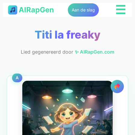
☰
AIRapGen
Aan de slag
Titi la freaky
Lied gegenereerd door
✨ AIRapGen.com
A