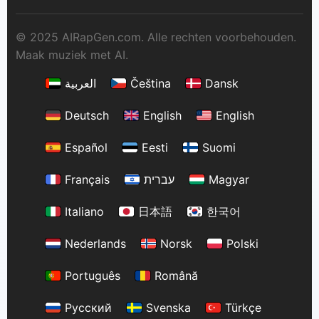
© 2025 AIRapGen.com. Alle rechten voorbehouden.
Maak muziek met AI.
العربية
Čeština
Dansk
Deutsch
English
English
Español
Eesti
Suomi
Français
עברית
Magyar
Italiano
日本語
한국어
Nederlands
Norsk
Polski
Português
Română
Русский
Svenska
Türkçe