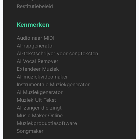
Restitutiebeleid
Kenmerken
Audio naar MIDI
AI-rapgenerator
AI-tekstschrijver voor songteksten
AI Vocal Remover
Extendeer Muziek
AI-muziekvideomaker
Instrumentale Muziekgenerator
AI Muziekgenerator
Muziek Uit Tekst
AI-zanger die zingt
Music Maker Online
Muziekproductiesoftware
Songmaker