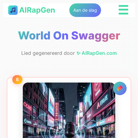
☰
AIRapGen
Aan de slag
World On Swagger
Lied gegenereerd door
✨ AIRapGen.com
B