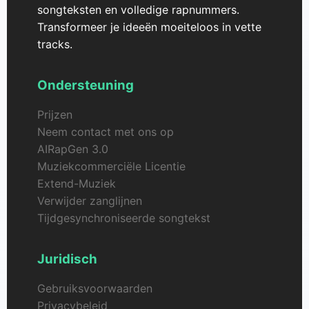
songteksten en volledige rapnummers.
Transformeer je ideeën moeiteloos in vette
tracks.
Ondersteuning
Prijzen
Neem contact met ons op
AIRapGen 3.0
Muziekcommerciële Licentie
Extend-Muziek
Verwijder zanglijnen
Tijdgesynchroniseerde songtekst
Juridisch
Gebruiksvoorwaarden
Privacybeleid