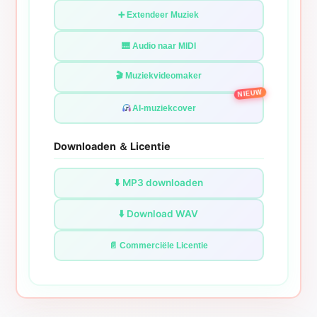
➕ Extendeer Muziek
🎹 Audio naar MIDI
🎬 Muziekvideomaker
NIEUW
AI-muziekcover
Downloaden ＆ Licentie
⬇️ MP3 downloaden
⬇️ Download WAV
📄 Commerciële Licentie