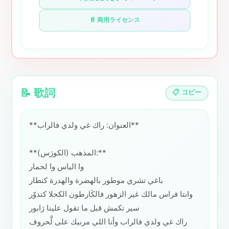
📄 商用ライセンス
📝 歌詞
📋 コピー
**العنوان: راك غي ولدي فالراب**
**المذهب (الكورَس):**
وا الياس وا لحمار
باغي تشري موطور بالهضرة والهدرة كتطار
وانتا فراس مالك غير الزهور فالكَارطون الكحلا كتدوّر
سير تكمش قبل ما تقول علينا رَابور
راك غي ولدي فالراب وأنا اللي مربيك على لَّحروف