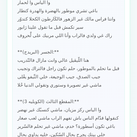
وا الياس وا لحمار
باغي تشري موطور بالهضرة والهدرة كتطار
وانتا فراس مالك غير الزهور فالكَارطون الكحلا كتدوّر
سير تكمش قبل ما تقول علينا رَابور
راك غي ولدي فالراب وأنا اللي مربيك على لَّحروف
**الجسر (البريدج):**
هنا اللّيڤيل عالي وانت مازال فالتّدريب
قبل ما تحلم بالموطور، حلم تكون راجل فالتراك وتجيب
جيب الصدق، جيب الوجيعة، خلي النِّيفو يعْلى
ماشي غير تصويرة وستوري وتقولي الدنيا حْلا
**المقطع الثالث (الكوبليه 3):**
وا الياس ركز مزيان، ماشي كنسبّك غير نهضر
كنقولها قدّام الناس باش تفهم الراب ماشي لعب صغار
باغي تكون أسطورة؟ خدم، ماشي غير تحلم فالسّرير
خلي بيتك يجرح بحال السّكين، خليه يداوي بحال