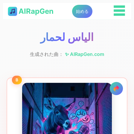
☰
AIRapGen
始める
الياس لحمار
生成された曲：
✨ AIRapGen.com
B