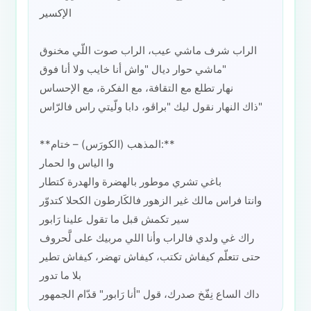
الإكسير
الراب شرف ماشي عيب، الراب صوت اللّي مخنوق
ماشي حوار ديال "واش أنا خايب ولا أنا فوق"
نهار تطلع مع التقافة، مع الفكرة، مع الإحساس
ذاك النهار نقول ليك "براڤو، دابا ولّيتي راس فالرّاس"
**المذهب (الكورَس) – ختام:**
وا الياس وا لحمار
باغي تشري موطور بالهضرة والهدرة كتطار
وانتا فراس مالك غير الزهور فالكَارطون الكحلا كتدوّر
سير تكمش قبل ما تقول علينا رَابور
راك غي ولدي فالراب وأنا اللي مربيك على لَّحروف
حتى تتعلّم كيفاش تكتب، كيفاش تهضر، كيفاش تطير
بلا ما تدور
داك الساع نِفّخ صدرك، قول "أنا رَابور" قدّام الجمهور