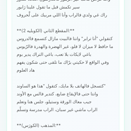
سير تكمش قبل ما تقول علينا رَابور
راك غي ولدي فالراب وأنا اللي مربيك على لَّحروف
**المقطع الثاني (الكوبليه 2):**
كتقولي "أنا ترابر" وانتا فالبيت مازال كتسمع فالدروس
ما حافظ لا ميزان لا فلو، غير الهضرة والهدرة فالرّيوس
باغي لايكات بلا تعب، باغي التراك يدير بوم
وفي الواقع لا حكيتي برّاك ما تلقى حتى شكون يفهم
هاد العلوم
كتسجل فالهاتف بلا مايك، كتقول "هذا هو الساوند"
وانتا حتى فالإيقاع ضايع، كتدير فالس مع الأوند
جيب معاك الورقة وستيلو، جلس هنا وتعلم
الراب ماشي غير سبان، الراب مدرسة وتسلّم
**المذهب (الكورَس):**