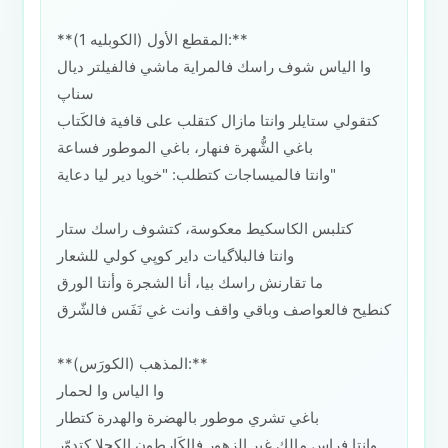
**المقطع الأول (الكوبليه 1):**
وا الياس شوف راسك فالمراية ماشي فالفيلتر ديال
سناپ
كتقولي ستايلر وانتا مازال كتقلب على قافية فالكَتاب
باغي الشُّهرة فنهار، باغي الموطور فساعة
وانتا فالميساجات كتطلب: "خويا دير ليا دعاية"
كتلبس الكاسكيط معكوسة، كتشوف راسك ستار
وانتا فالبلاگيات داير كوپي كولي للشعار
ما تقارنش راسك بيا، أنا الشجرة وأنتا الورق
كنطيح فالعواصف وباقي واقف وانت غي نَفَس فالشّرق
**المذهب (الكورَس):**
وا الياس وا لحمار
باغي تشري موطور بالهضرة والهدرة كتطار
وانتا فراس مالك غير الزهور فالكَارطون الكحلا كتدوّر