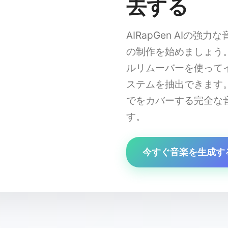
去する
AIRapGen AIの
の制作を始めましょう
ルリムーバーを使って
ステムを抽出できます。A
でをカバーする完全な
AIRapGen AI ミュージックジェネレーター
す。
あなたの音楽のアイデアを入力してください…
今すぐ音楽を生成す
例:「夏についての陽気なポップソング」
✨ 音楽を生成する
🎶
🎵
♪