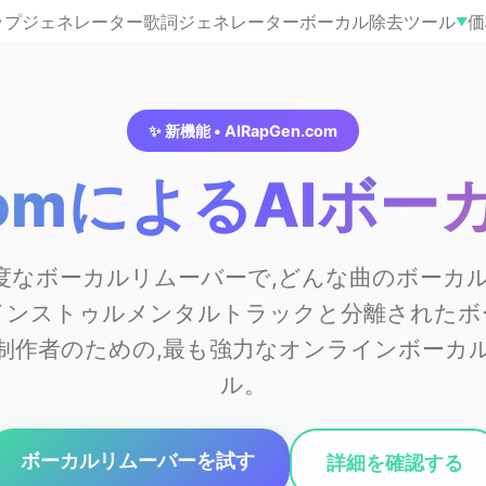
ラップジェネレーター
歌詞ジェネレーター
ボーカル除去
ツール
価
▼
✨ 新機能 • AIRapGen.com
n.comによるAIボ
AIの高度なボーカルリムーバーで,どんな曲のボー
インストゥルメンタルトラックと分離されたボ
制作者のための,最も強力なオンラインボーカ
ル。
ボーカルリムーバーを試す
詳細を確認する