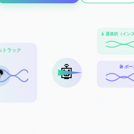
🎸 器楽的（イ
ルトラック
🤖
🎤 ボ
