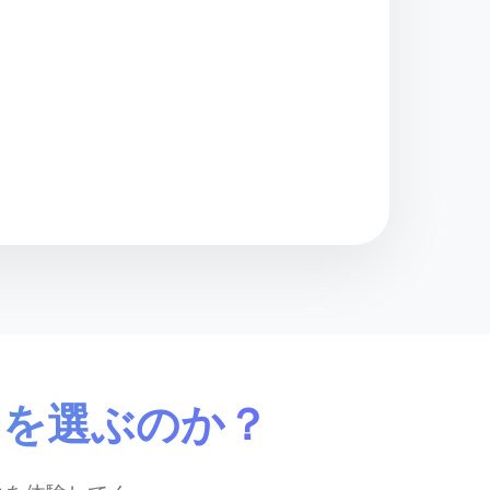
マイミュージックを選択
🤖
AIRapGen AI 処理
🎸 器楽的（インストゥルメンタル）
🎤 ボーカル
ボーカルなし
アカペラのみ
バーを選ぶのか？