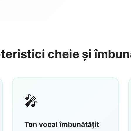
eristici cheie și îmbună
🎤
Ton vocal îmbunătățit