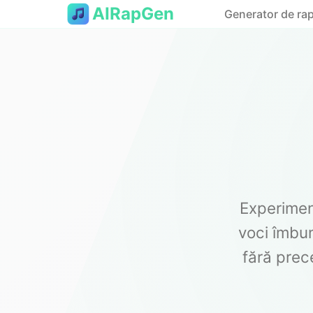
AIRapGen
Generator de rap
Experimen
voci îmbun
fără prec