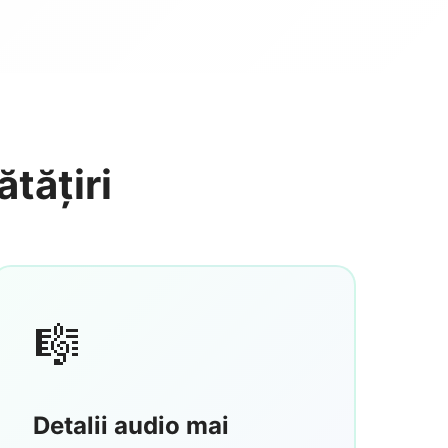
tățiri
🎼
Detalii audio mai