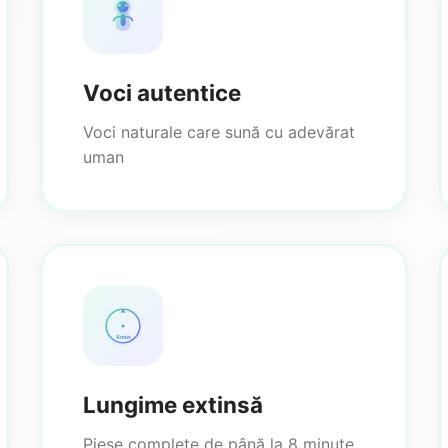
Voci autentice
Voci naturale care sună cu adevărat
uman
8min
Lungime extinsă
Piese complete de până la 8 minute