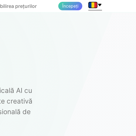
bilirea prețurilor
Începeți
cală AI cu
te creativă
sională de