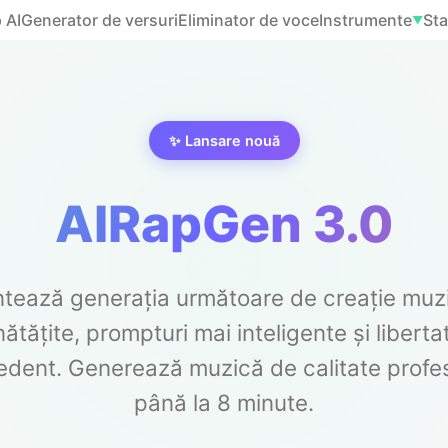
 AI
Generator de versuri
Eliminator de voce
Instrumente
Sta
▼
✨ Lansare nouă
AIRapGen 3.0
tează generația următoare de creație muzi
ătățite, prompturi mai inteligente și liberta
edent. Generează muzică de calitate profe
până la 8 minute.