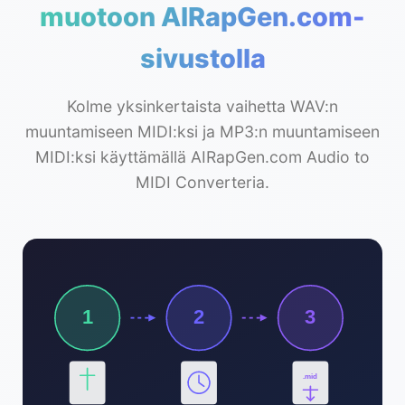
muotoon AIRapGen.com-
sivustolla
Kolme yksinkertaista vaihetta WAV:n
muuntamiseen MIDI:ksi ja MP3:n muuntamiseen
MIDI:ksi käyttämällä AIRapGen.com Audio to
MIDI Converteria.
1
2
3
.mid