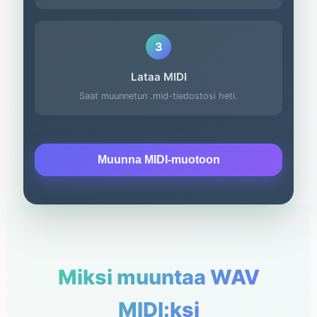
3
Lataa MIDI
Saat muunnetun .mid-tiedostosi heti.
Muunna MIDI-muotoon
Miksi muuntaa WAV
MIDI:ksi