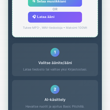
📂 Selaa musiikkiani
OR
🎧 Lataa ääni
Tukee MP3-, WAV-tiedostoja • Maksimi 100Mt
1
Valitse äänite/ääni
Lataa tiedosto tai valitse yksi Kirjastostasi.
2
AI-käsittely
Havaitse nuotit ja ajoitus Basic Pitchillä.