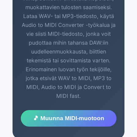
muokattavien tulosten saamiseksi.
Lataa WAV- tai MP3-tiedosto, käytä
Audio to MIDI Converter -työkalua ja
vie siisti MIDI-tiedosto, jonka voit
pudottaa mihin tahansa DAW:iin
uudelleenmuokkausta, biittien
tekemistä tai sovittamista varten.
Erinomainen luovan työn tekijöille,
jotka etsivät WAV to MIDI, MP3 to
MIDI, Audio to MIDI ja Convert to
MIDI fast.
🎵 Muunna MIDI-muotoon