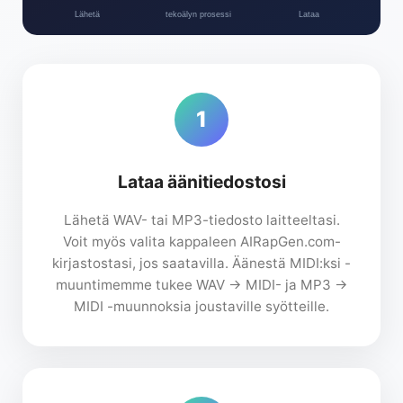
Lähetä
tekoälyn prosessi
Lataa
1
Lataa äänitiedostosi
Lähetä WAV- tai MP3-tiedosto laitteeltasi.
Voit myös valita kappaleen AIRapGen.com-
kirjastostasi, jos saatavilla. Äänestä MIDI:ksi -
muuntimemme tukee WAV → MIDI- ja MP3 →
MIDI -muunnoksia joustaville syötteille.