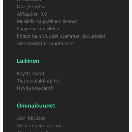
Ota yhteyttä
AIRapGen 3.0
Musiikin kaupallinen lisenssi
Laajenna-musiikkia
Poista laulut/uudet stemmat (laulurasia)
Aikakoodatut sanoitukset
Laillinen
Käyttöehdot
Tietosuojakäytäntö
Hyvityskäytäntö
Ominaisuudet
Ääni MIDI:ksi
AI-raapigeneraattori