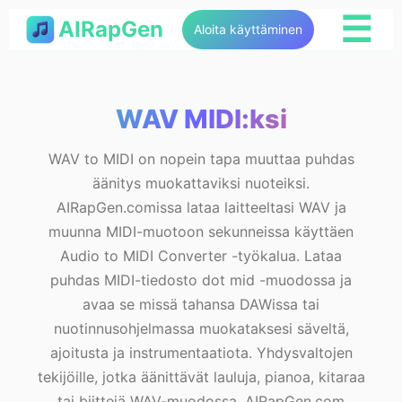
☰
AIRapGen
Aloita käyttäminen
WAV MIDI:ksi
WAV to MIDI on nopein tapa muuttaa puhdas
äänitys muokattaviksi nuoteiksi.
AIRapGen.comissa lataa laitteeltasi WAV ja
muunna MIDI-muotoon sekunneissa käyttäen
Audio to MIDI Converter -työkalua. Lataa
puhdas MIDI-tiedosto dot mid -muodossa ja
avaa se missä tahansa DAWissa tai
nuotinnusohjelmassa muokataksesi säveltä,
ajoitusta ja instrumentaatiota. Yhdysvaltojen
tekijöille, jotka äänittävät lauluja, pianoa, kitaraa
tai biittejä WAV-muodossa, AIRapGen.com