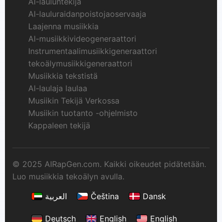
AI-lauluntekijä
AI-lauluraidanpoistojaoservaaja
Laajenna musiikkia
AI-musiikkivideogeneraattori
Instrumentaalimusiikkigeneraattori
tekoälymusiikkigeneraattori
Musiikkia tekstistä
AI-laulaja laulaa
Musiikin Tekijä Verkossa
Musiikin tuotanto -ohjelmisto
Kappaleen tekijä
© 2025 AIRapGen.com. Kaikki oikeudet pidätetään.
Luo musiikkia tekoälyn avulla.
العربية
Čeština
Dansk
Deutsch
English
English