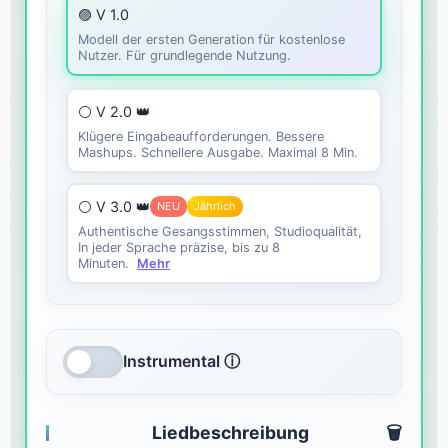
🟣 V 1.0
Modell der ersten Generation für kostenlose
Nutzer. Für grundlegende Nutzung.
⚪ V 2.0 👑
Klügere Eingabeaufforderungen. Bessere
Mashups. Schnellere Ausgabe. Maximal 8 Min.
⚪ V 3.0 👑
NEU
Jährlich
Authentische Gesangsstimmen, Studioqualität,
In jeder Sprache präzise, bis zu 8
Minuten.
Mehr
Instrumental ⓘ
Liedbeschreibung
🗑️