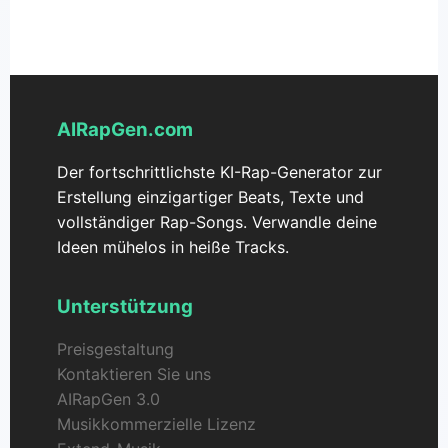
oder jeden anderen Zweck eignet.
Plattform, um die Einhaltung der Richtlinien für
kommerzielle Nutzung sicherzustellen. Wir bieten
verschiedene Lizenzierungsoptionen an, um
unterschiedliche Anwendungsfälle abzudecken, von
privaten Projekten bis hin zu kommerziellen
AIRapGen.com
Anwendungen.
Der fortschrittlichste KI-Rap-Generator zur
Erstellung einzigartiger Beats, Texte und
vollständiger Rap-Songs. Verwandle deine
Ideen mühelos in heiße Tracks.
Unterstützung
Preisgestaltung
Kontaktieren Sie uns
AIRapGen 3.0
Musikkommerzielle Lizenz