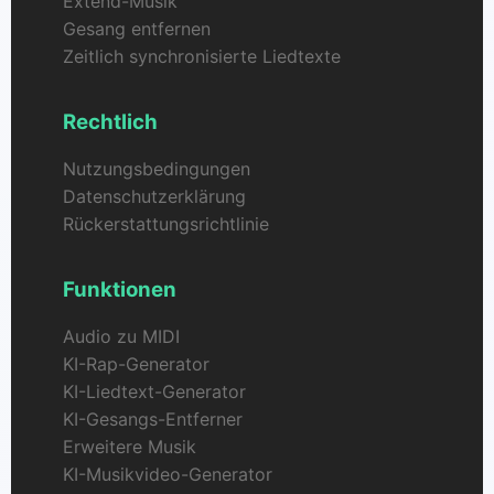
Extend-Musik
Gesang entfernen
Zeitlich synchronisierte Liedtexte
Rechtlich
Nutzungsbedingungen
Datenschutzerklärung
Rückerstattungsrichtlinie
Funktionen
Audio zu MIDI
KI-Rap-Generator
KI-Liedtext-Generator
KI-Gesangs-Entferner
Erweitere Musik
KI-Musikvideo-Generator