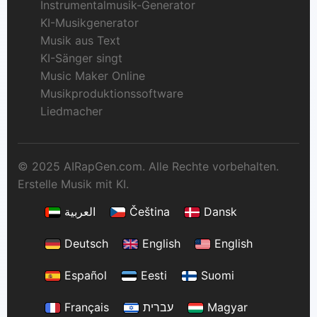
Instrumentalmusik-Generator
KI-Musikgenerator
Musik aus Text
KI-Sänger singt
Music Maker Online
Musikproduktionssoftware
Liedmacher
© 2025 AIRapGen.com. Alle Rechte vorbehalten.
Erstelle Musik mit KI.
العربية
Čeština
Dansk
Deutsch
English
English
Español
Eesti
Suomi
Français
עברית
Magyar