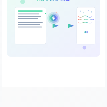
♪
♪
♫
♫
🧠
🔊