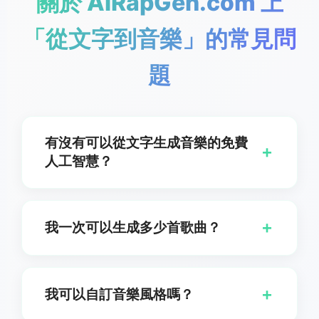
關於 AIRapGen.com 上
「從文字到音樂」的常見問
題
有沒有可以從文字生成音樂的免費
+
人工智慧？
當然可以。您可以選擇使用我們的免費「從文字生成音
樂」工具，創作帶歌詞的曲目或純器樂版本。我們的人
+
我一次可以生成多少首歌曲？
工智慧技術會將您的文字轉換成美妙的音樂，對於基本
使用不收取任何費用。
您一次可以生成兩首獨特的曲目。這讓您能擁有多種文
字轉音樂創作的變體，提供更多選擇，並確保您能得到
+
我可以自訂音樂風格嗎？
符合您願景的完美曲目。