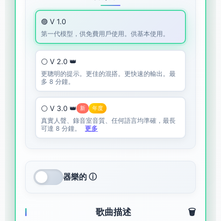
🟣 V 1.0
第一代模型，供免費用戶使用。供基本使用。
⚪ V 2.0 👑
更聰明的提示。更佳的混搭。更快速的輸出。最
多 8 分鐘。
⚪ V 3.0 👑
新
年度
真實人聲、錄音室音質、任何語言均準確，最長
可達 8 分鐘。
更多
器樂的 ⓘ
歌曲描述
🗑️