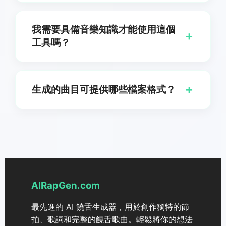
是的,您可以為每首曲目選擇偏好的風格（靈魂,流行,電
子等）。我們的平台提供廣泛的自訂選項,包括類型,情
我需要具備音樂知識才能使用這個
緒,節奏,樂器和人聲風格,以完美匹配您文字的情感與主
+
工具嗎？
題。
一點也不！這個生成器是為各種技術程度的使用者設計
的。無論你是完全的初學者還是專業音樂人,我們直覺
+
生成的曲目可提供哪些檔案格式？
的介面與 AI 技術都能讓你輕鬆地從任何文字輸入創作
出專業品質的音樂。
生成的曲目可供以標準音訊格式下載，例如 MP3 與
WAV。這些格式確保與所有主流音樂播放器、編輯軟
體與平台相容，讓您能在任何需要的地方輕鬆使用您的
音樂。
AIRapGen.com
最先進的 AI 饒舌生成器，用於創作獨特的節
拍、歌詞和完整的饒舌歌曲。輕鬆將你的想法