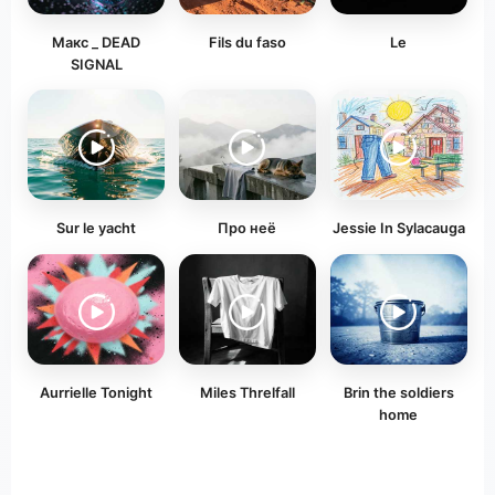
Макс _ DEAD
Fils du faso
Le
SIGNAL
Sur le yacht
Про неё
Jessie In Sylacauga
Aurrielle Tonight
Miles Threlfall
Brin the soldiers
home