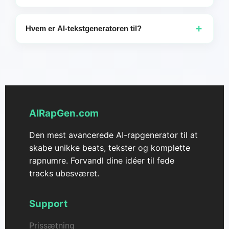
kinesisk (forenklet), kinesisk (traditionelt), ungarsk, finsk,
Du får de bedste sangtekster ved at angive et klart tema
dansk, rumænsk, norsk, polsk, svensk, tjekkisk, estisk.
eller en handlingsforløb, beskrive stilen og følelsen
+
Hvem er AI-tekstgeneratoren til?
Du er velkommen til at udforske og skabe på dit
præcist og bruge enkelt, letforståeligt sprog, som AI'en
foretrukne sprog.
kan fortolke effektivt.
Musikskabere og komponister, begyndere og
hobbymusikere, indholdsskabere (streamere,
videobloggere), marketingfolk og annoncører samt
undervisere og studerende.
AIRapGen.com
Den mest avancerede AI-rapgenerator til at
skabe unikke beats, tekster og komplette
rapnumre. Forvandl dine idéer til fede
tracks ubesværet.
Support
Prissætning