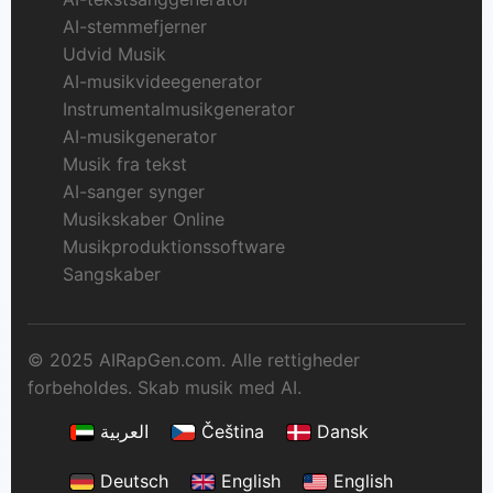
AI-stemmefjerner
Udvid Musik
AI-musikvideegenerator
Instrumentalmusikgenerator
AI-musikgenerator
Musik fra tekst
AI-sanger synger
Musikskaber Online
Musikproduktionssoftware
Sangskaber
© 2025 AIRapGen.com. Alle rettigheder
forbeholdes. Skab musik med AI.
العربية
Čeština
Dansk
Deutsch
English
English