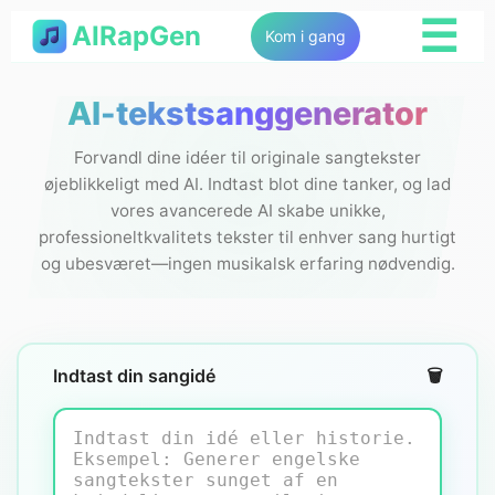
☰
AIRapGen
Kom i gang
AI-tekstsanggenerator
Forvandl dine idéer til originale sangtekster
øjeblikkeligt med AI. Indtast blot dine tanker, og lad
vores avancerede AI skabe unikke,
professioneltkvalitets tekster til enhver sang hurtigt
og ubesværet—ingen musikalsk erfaring nødvendig.
Indtast din sangidé
🗑️