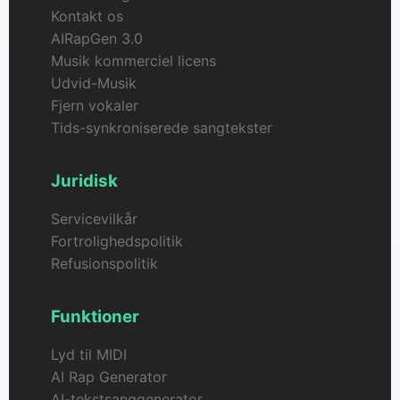
Kontakt os
AIRapGen 3.0
Musik kommerciel licens
Udvid-Musik
Fjern vokaler
Tids-synkroniserede sangtekster
Juridisk
Servicevilkår
Fortrolighedspolitik
Refusionspolitik
Funktioner
Lyd til MIDI
AI Rap Generator
AI-tekstsanggenerator